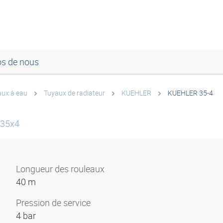
os de nous
aux à eau
Tuyaux de radiateur
KUEHLER
KUEHLER 35-4
 35x4
Longueur des rouleaux
40 m
Pression de service
4 bar