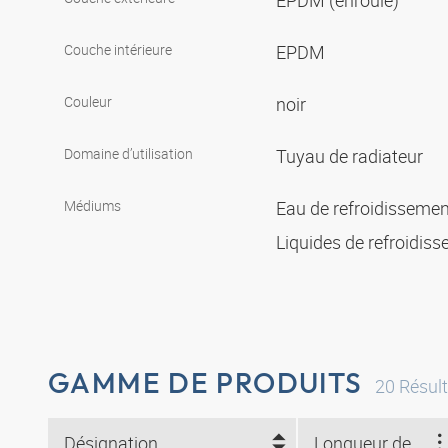
EPDM (enroulé)
Couche intérieure
EPDM
Couleur
noir
Domaine d’utilisation
Tuyau de radiateur
Médiums
Eau de refroidisseme
Liquides de refroidis
GAMME DE PRODUITS
20
Résult
Désignation
Longueur des rouleaux (m)