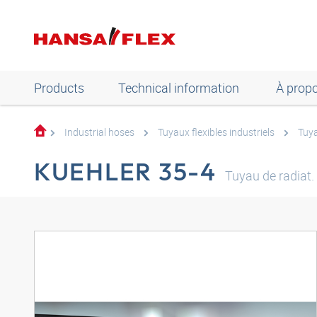
Products
Technical information
À prop
Industrial hoses
Tuyaux flexibles industriels
Tuy
KUEHLER 35-4
Tuyau de radiat.