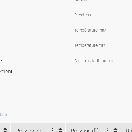
Revêtement
Température maxi
Température min.
nt
Customs tariff number
sement
ats
Pression de service (bar)
Pression d’éclatement (bar)
Un