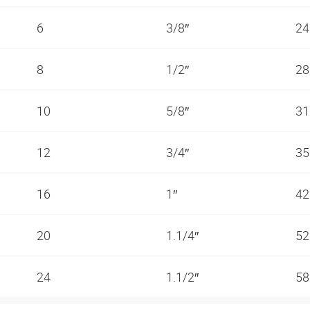
6
3/8″
2
8
1/2″
2
10
5/8″
3
12
3/4″
3
16
1″
4
20
1.1/4″
5
24
1.1/2″
5