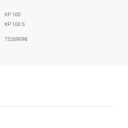
KP 100
KP 100 S
73269098