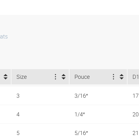
ats
Size
Pouce
D1
3
3/16″
1
4
1/4″
2
5
5/16″
2