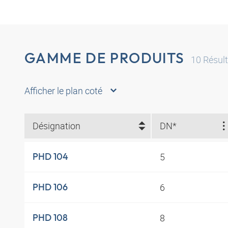
GAMME DE PRODUITS
10
Résult
Afficher le plan coté
Désignation
DN*
5
PHD 104
6
PHD 106
8
PHD 108