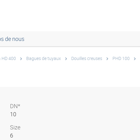
os de nous
à HD 400
Bagues de tuyaux
Douilles creuses
PHD 100
DN*
10
Size
6