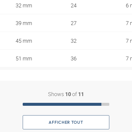
32 mm
24
6
39 mm
27
7
45 mm
32
7
51 mm
36
7
Shows
of
10
11
AFFICHER TOUT