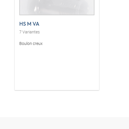
HS M VA
7
Variantes
Boulon creux