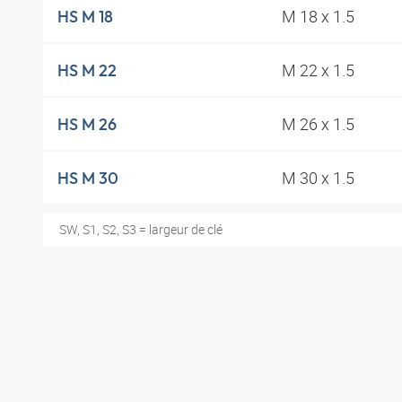
M 18 x 1.5
HS M 18
M 22 x 1.5
HS M 22
M 26 x 1.5
HS M 26
M 30 x 1.5
HS M 30
SW, S1, S2, S3 = largeur de clé