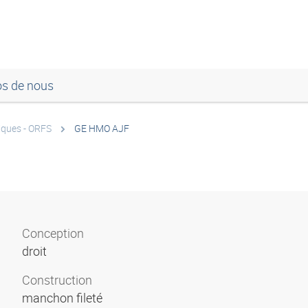
os de nous
iques - ORFS
GE HMO AJF
Conception
droit
Construction
manchon fileté