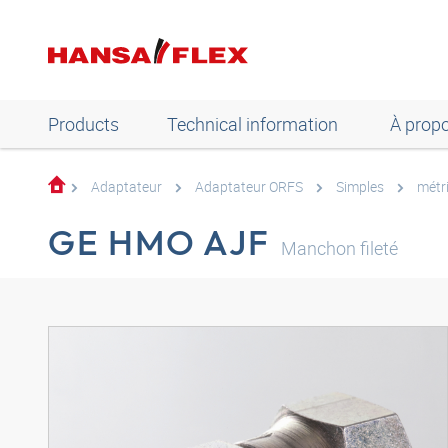
Products
Technical information
À prop
Adaptateur
Adaptateur ORFS
Simples
métr
GE HMO AJF
Manchon fileté