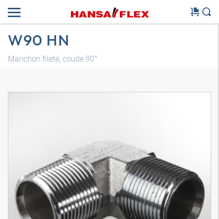
W90 HN
Manchon fileté, coude 90°
Modèle 3D