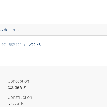
os de nous
 60° - BSP 60°
W90 HB
Conception
coude 90°
Construction
raccords