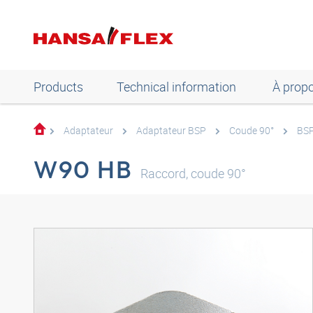
Products
Technical information
À prop
Adaptateur
Adaptateur BSP
Coude 90°
BSP
W90 HB
Raccord, coude 90°