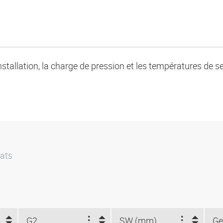
nstallation, la charge de pression et les températures de 
ats
G2
SW (mm)
Ge