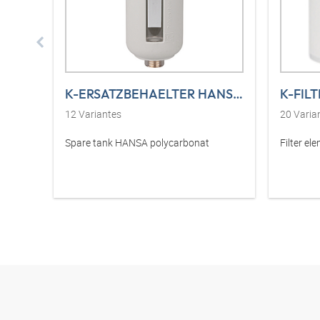
K-ERSATZBEHAELTER HANSA POLY
K-FIL
12
Variantes
20
Varia
Spare tank HANSA polycarbonat
Filter el