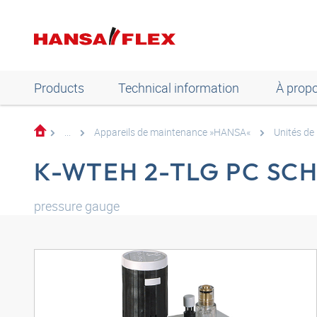
Products
Technical information
À prop
...
Appareils de maintenance »HANSA«
Unités de
K-WTEH 2-TLG PC SC
pressure gauge