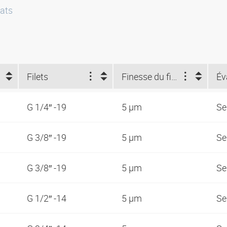
ats
Filets
Finesse du filtre (µm)
G 1/4″ -19
5 µm
S
G 3/8″ -19
5 µm
S
G 3/8″ -19
5 µm
S
G 1/2″ -14
5 µm
S