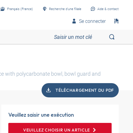
Français (France)
Recherche d’une filiale
Aide & contact
Se connecter
ece with polycarbonate bowl, bowl guard and
TÉLÉCHARGEMENT DU PDF
Veuillez saisir une exécution
VEUILLEZ CHOISIR UN ARTICLE