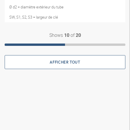
Ø d2 = diamètre extérieur du tube
SW, S1, S2, S3 = largeur de clé
Shows
of
10
20
AFFICHER TOUT