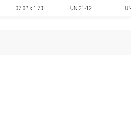
37.82 x 1.78
UN 2″ -12
UN