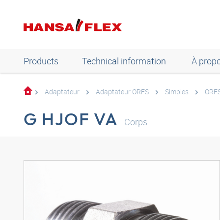
Products
Technical information
À prop
Adaptateur
Adaptateur ORFS
Simples
ORFS
G HJOF VA
Corps