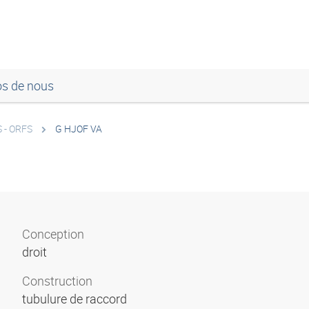
os de nous
 - ORFS
G HJOF VA
Conception
droit
Construction
tubulure de raccord